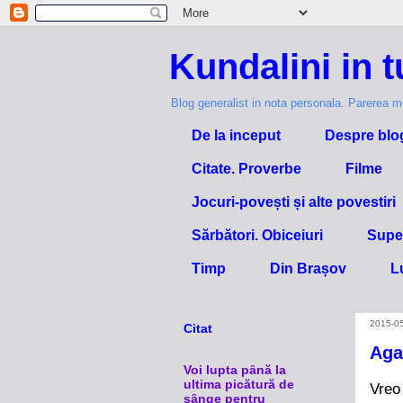
Kundalini in t
Blog generalist in nota personala. Parerea m
De la inceput
Despre blo
Citate. Proverbe
Filme
Jocuri-povești și alte povestiri
Sărbători. Obiceiuri
Super
Timp
Din Brașov
L
2015-0
Citat
Aga
Voi lupta pȃnă la
ultima picătură de
Vreo
sȃnge pentru