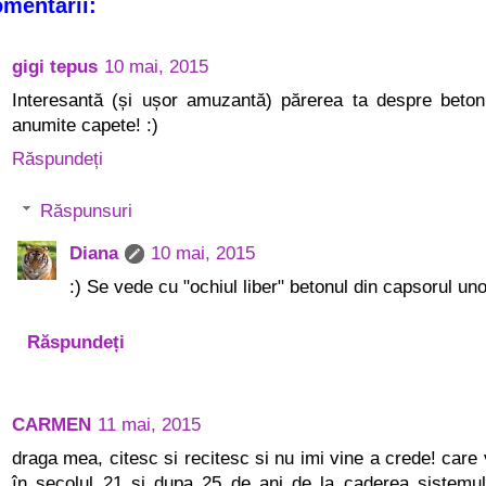
omentarii:
gigi tepus
10 mai, 2015
Interesantă (și ușor amuzantă) părerea ta despre beton
anumite capete! :)
Răspundeți
Răspunsuri
Diana
10 mai, 2015
:) Se vede cu "ochiul liber" betonul din capsorul uno
Răspundeți
CARMEN
11 mai, 2015
draga mea, citesc si recitesc si nu imi vine a crede! care 
în secolul 21 si dupa 25 de ani de la caderea sistemul