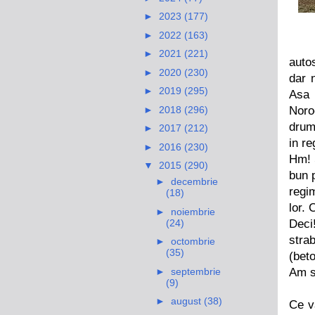
►
2023
(177)
►
2022
(163)
►
2021
(221)
autos
►
2020
(230)
dar n
►
2019
(295)
Asa 
►
2018
(296)
Noro
drum
►
2017
(212)
in r
►
2016
(230)
Hm! 
▼
2015
(290)
bun 
►
decembrie
regi
(18)
lor. 
►
noiembrie
(24)
Deci
stra
►
octombrie
(35)
(beto
►
septembrie
Am s
(9)
►
august
(38)
Ce v