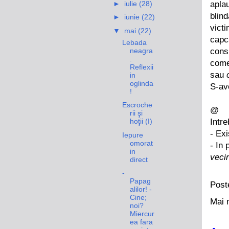
►
iulie
(28)
apla
blin
►
iunie
(22)
vict
▼
mai
(22)
capc
Lebada
neagra
cons
.
come
Reflexii
sau
in
oglinda
S-av
!
Escroche
@
rii şi
Intr
hoţii (I)
- Exi
Iepure
omorat
- In 
in
vecin
direct
-
Papag
Post
alilor! -
Cine;
Mai 
noi?
Miercur
ea fara