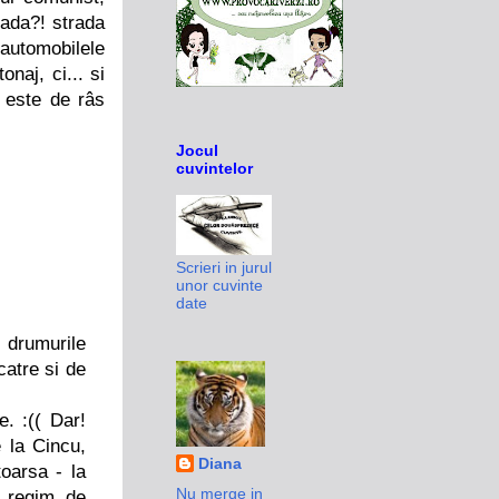
rada?! strada
, automobilele
onaj, ci... si
 este de râs
Jocul
cuvintelor
Scrieri in jurul
unor cuvinte
date
 drumurile
catre si de
. :(( Dar!
 la Cincu,
Diana
toarsa - la
Nu merge in
n regim de