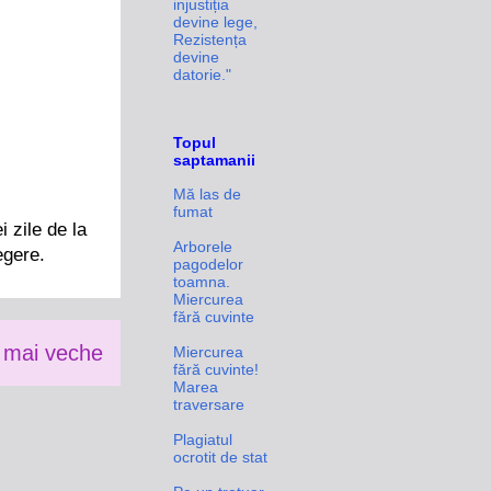
injustiția
devine lege,
Rezistența
devine
datorie."
Topul
saptamanii
Mă las de
fumat
 zile de la
Arborele
egere.
pagodelor
toamna.
Miercurea
fără cuvinte
 mai veche
Miercurea
fără cuvinte!
Marea
traversare
Plagiatul
ocrotit de stat