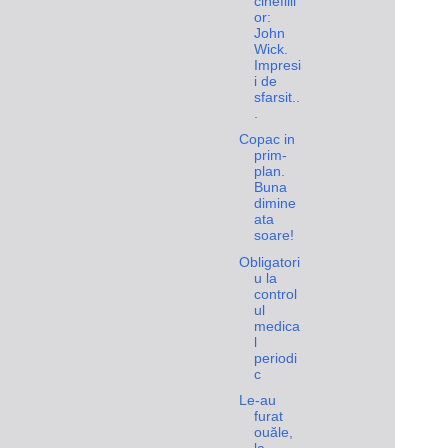
cinefilil
or:
John
Wick.
Impresi
i de
sfarsit..
.
Copac in
prim-
plan.
Buna
dimine
ata
soare!
Obligatori
u la
control
ul
medica
l
periodi
c
Le-au
furat
ouăle,