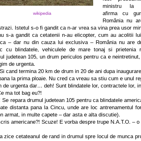
ministru l
afirma cu gu
wikipedia
România nu a
trazi. Istetul s-o fi gandit ca n-ar vrea sa vina prea usor min
u s-a gandit ca cetatenii n-au elicopter, cum au acolitii lui 
ca – dar nu din cauza lui exclusiva – România nu are d
c cu blindatele, vehiculele de mare tonaj si prietenia 
ul judetean 105, un drum periculos pentru ca e neintretinut, 
egim de
ur
genta.
Si cand termina 20 km de drum in 20 de ani dupa inaugurar
pana la prima ploaie. Nu cred ca vreau sa stiu cum e unul re
m de
ur
genta dar… deh! Sunt blindatele lor, contractele lor, i
Ce ma tot bag eu?!
! Se repara drumul judetean 105 pentru ca blindatele
americ
bate distanta pana la Cincu, unde are loc antrenamentul fo
n armat, in multe capete – dar asta e alta discutie).
cris
america
ne?! Scuze! E vorba despre trupe N.A.T.O. – o 
a zice cetateanul de rand in drumul spre locul de munca pro