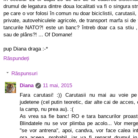
drumul de legatura dintre doua localitati va fi o singura st
pe care o vor folosi în comun nu doar biciclistii, carutasii
private, autovehiculele agricole, de transport marfa si de t
tancurile NATO?! este un banc? întreb doar ca sa stiu ,
sau de plâns?! ... Of Domane!
pup Diana draga :-*
Răspundeți
Răspunsuri
Diana
11 mai, 2015
Fara carutasi! :)) Carutasii nu mai au voie pe
judetene (cel putin teoretic, dar alte cai de acces, 
la camp, nu prea au). :(
As vrea sa fie banc! RO e tara bancurilor proaste
Blindatele nu se vor plimba pe acolo... Vor merge
"se vor antrena", apoi, candva, vor face calea in
ora aceea, probabil, iar va fi reparat drumul i