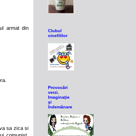
ul armat din
Clubul
cinefililor
ra.
Provocări
verzi.
Imaginaţie
şi
îndemânare
va sa zica si
ui comunist,