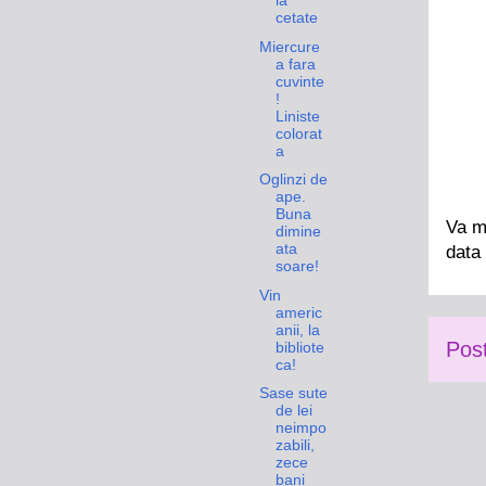
la
cetate
Miercure
a fara
cuvinte
!
Liniste
colorat
a
Oglinzi de
ape.
Buna
Va mu
dimine
ata
data 
soare!
Vin
americ
anii, la
Pos
bibliote
ca!
Sase sute
de lei
neimpo
zabili,
zece
bani