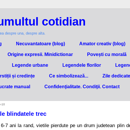
umultul cotidian
ea despre una, despre alta.
g
Necuvantatoare (blog)
Amator creativ (blog)
Origine expresii. Minidictionar
Povești cu morală
Legende urbane
Legendele florilor
Legend
stiții și credințe
Ce simbolizează...
Zile dedicate
ucrate manual
Confidenţialitate. Condiţii. Contact
5-10
le blindatele trec
 6-7 ani la rand, vietile pierdute pe un drum judetean plin d