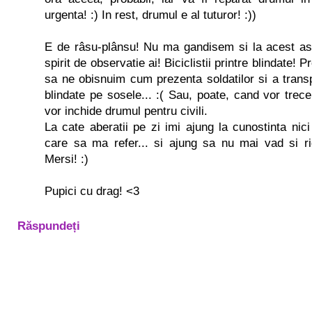
urgenta! :) In rest, drumul e al tuturor! :))
E de râsu-plânsu! Nu ma gandisem si la acest asp
spirit de observatie ai! Biciclistii printre blindate! P
sa ne obisnuim cum prezenta soldatilor si a trans
blindate pe sosele... :( Sau, poate, cand vor trece
vor inchide drumul pentru civili.
La cate aberatii pe zi imi ajung la cunostinta nici
care sa ma refer... si ajung sa nu mai vad si rid
Mersi! :)
Pupici cu drag! <3
Răspundeți