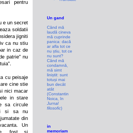
sari pentru
Un gand
u e un secret
Când mă
eaza soldatii
laudă cineva
idera jigniti
mă cuprinde
panica: dacă
iv ca nu stiu
ar afla tot ce
oar in caz de
nu știu, tot ce
nu sunt?
de patrie” nu
Când mă
uia”.
condamnă,
mă simt
liniștit: sunt
ra
cu
pei
saje
totuși mai
are cine stie
bun decât
atât
si nici macar
(Constantin
ele in stare
Noica, în
Jurnal
 sa circule
filosofic
)
sti si sa nu
jumatate din
vacanta. Un
in
memoriam
te, fost si