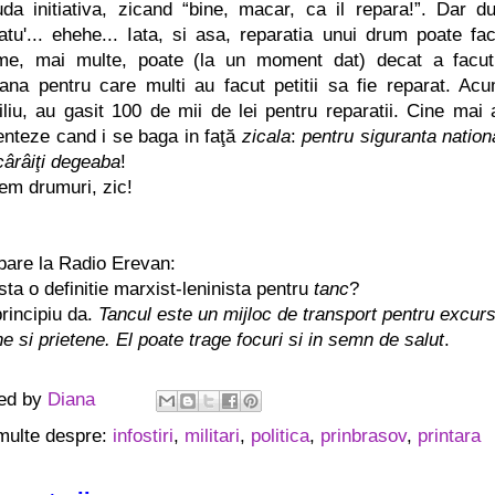
uda initiativa, zicand “bine, macar, ca il repara!”. Dar 
datu'... ehehe... Iata, si asa, reparatia unui drum poate fa
ime, mai multe, poate (la un moment dat) decat a facu
ana pentru care multi au facut petitii sa fie reparat. Ac
iliu, au gasit 100 de mii de lei pentru reparatii. Cine mai
nteze cand i se baga in faţă
zicala
:
pentru siguranta nationa
cârâiţi degeaba
!
em drumuri, zic!
ebare la Radio Erevan:
sta o definitie marxist-leninista pentru
tanc
?
principiu da.
Tancul este un mijloc de transport pentru excursii
e si prietene. El poate trage focuri si in semn de salut
.
ed by
Diana
multe despre:
infostiri
,
militari
,
politica
,
prinbrasov
,
printara