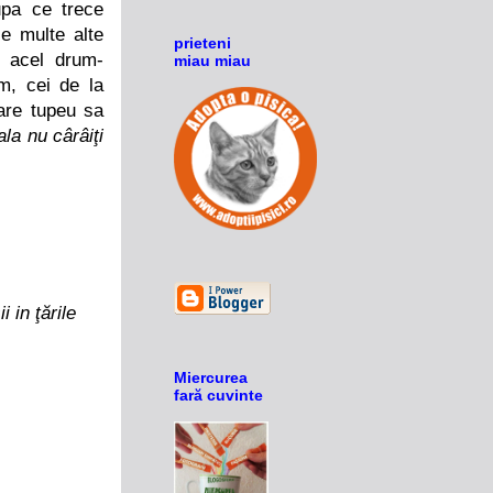
dupa ce trece
ce multe alte
prieteni
t acel drum-
miau miau
um, cei de la
 are tupeu sa
la nu cârâiţi
 in ţările
Miercurea
fară cuvinte