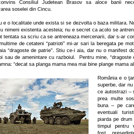
onvins Consiliul Judetean Brasov sa aloce banii nece
rarea soselei din Cincu.
 e o localitate unde exista si se dezvolta o baza militara. N
ru nimeni existenta acesteia; nu e secret ca acolo se antren
t tentata sa scriu ca se antreneaza mercenarii, dar s-ar cons
 multime de cetateni “patrioti” mi-ar sari la beregata pe mot
 aia “dragoste de patrie”. Stiu ce-i aia, dar nu o manifest d
oi sau de amenintare cu razboiul. Pentru mine, “dragoste 
amna: “decat sa planga mama mea mai bine plange mama alt
Rom
â
nia e o ţ
a
superbe, dar nu 
ce autostrazi – 
prea multe sos
buna – pe care
eventuali turi
piarda pe drum 
timpul pentru 
fost presedin