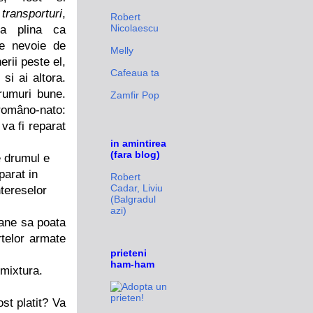
a
transporturi
,
Robert
Nicolaescu
ra plina ca
re
nev
oie de
Melly
erii peste el,
Cafeaua ta
si ai altora.
rumuri bune.
Zamfir Pop
româno-nato:
va fi reparat
in amintirea
(fara blog)
e drumul e
parat in
Robert
Cadar, Liviu
ntereselor
(Balgradul
azi)
a
ne sa poata
rtelor armate
prieteni
ham-ham
mixtura.
st platit? Va