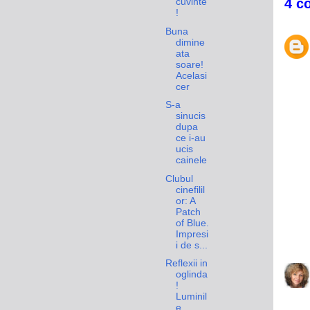
4 c
cuvinte
!
Buna
dimine
ata
soare!
Acelasi
cer
S-a
sinucis
dupa
ce i-au
ucis
cainele
Clubul
cinefilil
or: A
Patch
of Blue.
Impresi
i de s...
Reflexii in
oglinda
!
Luminil
e