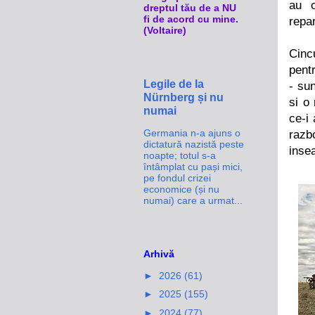
au c
dreptul tău de a NU
fi de acord cu mine.
repa
(Voltaire)
Cincu
pent
Legile de la
- sun
Nürnberg și nu
si o
numai
ce-i
Germania n-a ajuns o
razb
dictatură nazistă peste
inse
noapte; totul s-a
întâmplat cu pași mici,
pe fondul crizei
economice (și nu
numai) care a urmat...
Arhivă
►
2026
(61)
►
2025
(155)
►
2024
(77)