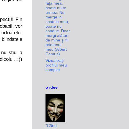
faţa mea,
poate nu te
urmez. Nu
merge in
ect!!! Fin
spatele meu,
robabil, vor
poate nu
conduc. Doar
portoarelor
mergi alături
 blindatele
de mine şi fii
prietenul
meu (Albert
 nu stiu la
Camus)
icolul. :))
Vizualizați
profilul meu
complet
o idee
"Când